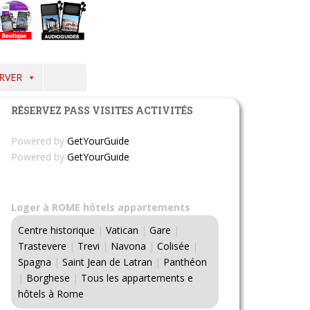
RVER
RÉSERVEZ PASS VISITES ACTIVITÉS
Powered by
GetYourGuide
Powered by
GetYourGuide
Loger à ROME hôtels appartements
Centre historique
|
Vatican
|
Gare
|
Trastevere
|
Trevi
|
Navona
|
Colisée
|
Spagna
|
Saint Jean de Latran
|
Panthéon
|
Borghese
|
Tous les appartements e
hôtels à Rome