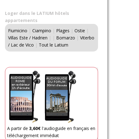
Loger dans le LATIUM hôtels
appartements
Fiumicino
|
Ciampino
|
Plages
|
Ostie
|
Villas Este / Hadrien
|
|
Bomarzo
|
Viterbo
/ Lac de Vico
|
Tout le Latium
A partir de
3,60€
l'audioguide en français en
téléchargement immédiat