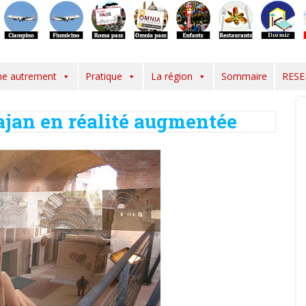
e autrement
Pratique
La région
Sommaire
RESE
ajan en réalité augmentée