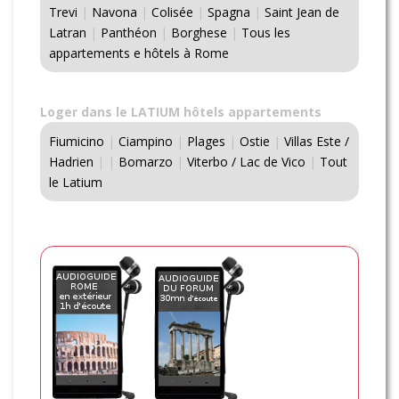
Trevi
|
Navona
|
Colisée
|
Spagna
|
Saint Jean de
Latran
|
Panthéon
|
Borghese
|
Tous les
appartements e hôtels à Rome
Loger dans le LATIUM hôtels appartements
Fiumicino
|
Ciampino
|
Plages
|
Ostie
|
Villas Este /
Hadrien
|
|
Bomarzo
|
Viterbo / Lac de Vico
|
Tout
le Latium