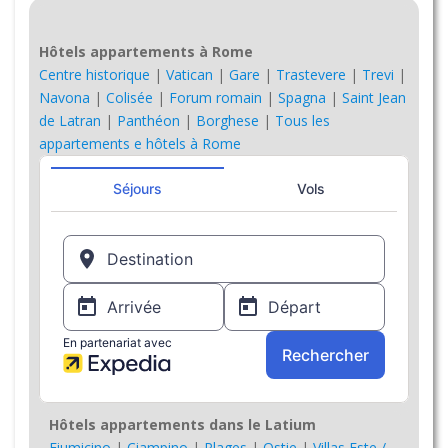
Hôtels appartements à Rome
Centre historique
|
Vatican
|
Gare
|
Trastevere
|
Trevi
|
Navona
|
Colisée
|
Forum romain
|
Spagna
|
Saint Jean
de Latran
|
Panthéon
|
Borghese
|
Tous les
appartements e hôtels à Rome
Hôtels appartements dans le Latium
Fiumicino
|
Ciampino
|
Plages
|
Ostie
|
Villas Este /