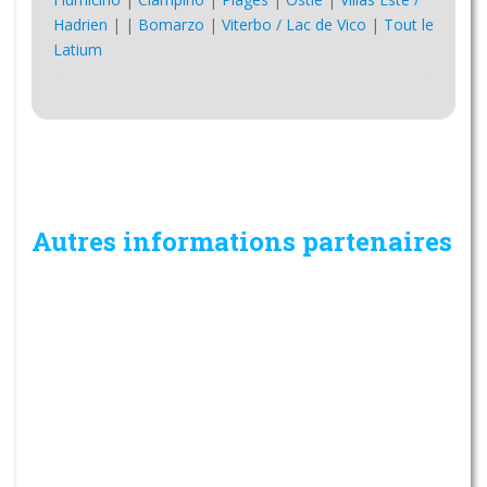
Hadrien
|
|
Bomarzo
|
Viterbo / Lac de Vico
|
Tout le
Latium
Autres informations partenaires