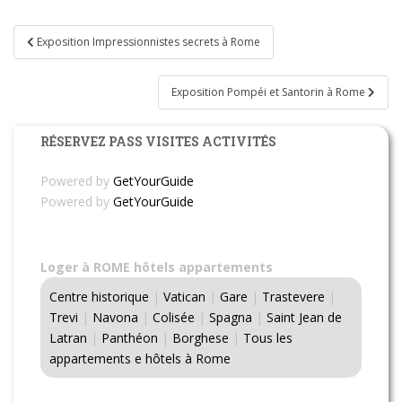
Navigation
Exposition Impressionnistes secrets à Rome
de
l’article
Exposition Pompéi et Santorin à Rome
RÉSERVEZ PASS VISITES ACTIVITÉS
Powered by
GetYourGuide
Powered by
GetYourGuide
Loger à ROME hôtels appartements
Centre historique
|
Vatican
|
Gare
|
Trastevere
|
Trevi
|
Navona
|
Colisée
|
Spagna
|
Saint Jean de
Latran
|
Panthéon
|
Borghese
|
Tous les
appartements e hôtels à Rome