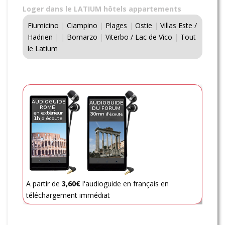
Loger dans le LATIUM hôtels appartements
Fiumicino
|
Ciampino
|
Plages
|
Ostie
|
Villas Este /
Hadrien
|
|
Bomarzo
|
Viterbo / Lac de Vico
|
Tout
le Latium
A partir de
3,60€
l'audioguide en français en
téléchargement immédiat