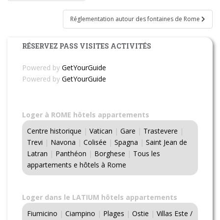
de
l’article
Réglementation autour des fontaines de Rome
RÉSERVEZ PASS VISITES ACTIVITÉS
Powered by
GetYourGuide
Powered by
GetYourGuide
Loger à ROME hôtels appartements
Centre historique
|
Vatican
|
Gare
|
Trastevere
|
Trevi
|
Navona
|
Colisée
|
Spagna
|
Saint Jean de
Latran
|
Panthéon
|
Borghese
|
Tous les
appartements e hôtels à Rome
Loger dans le LATIUM hôtels appartements
Fiumicino
|
Ciampino
|
Plages
|
Ostie
|
Villas Este /