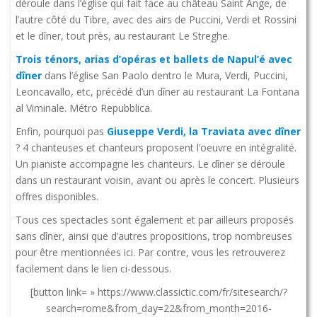
déroule dans l’église qui fait face au château Saint Ange, de
l’autre côté du Tibre, avec des airs de Puccini, Verdi et Rossini
et le dîner, tout près, au restaurant Le Streghe.
Trois ténors, arias d’opéras et ballets de Napul’é avec
dîner
dans l’église San Paolo dentro le Mura, Verdi, Puccini,
Leoncavallo, etc, précédé d’un dîner au restaurant La Fontana
al Viminale. Métro Repubblica.
Enfin, pourquoi pas
Giuseppe Verdi, la Traviata avec dîner
? 4 chanteuses et chanteurs proposent l’oeuvre en intégralité.
Un pianiste accompagne les chanteurs. Le dîner se déroule
dans un restaurant voisin, avant ou après le concert. Plusieurs
offres disponibles.
Tous ces spectacles sont également et par ailleurs proposés
sans dîner, ainsi que d’autres propositions, trop nombreuses
pour être mentionnées ici. Par contre, vous les retrouverez
facilement dans le lien ci-dessous.
[button link= » https://www.classictic.com/fr/sitesearch/?
search=rome&from_day=22&from_month=2016-