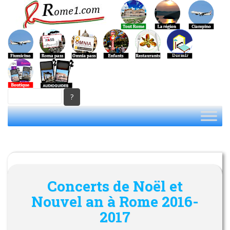
S
k
i
p
t
o
m
a
i
n
c
o
n
t
e
Concerts de Noël et
n
t
Nouvel an à Rome 2016-
2017