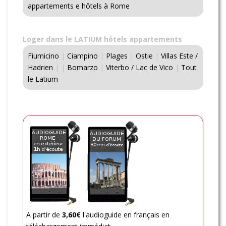
appartements e hôtels à Rome
Loger dans le LATIUM hôtels appartements
Fiumicino
|
Ciampino
|
Plages
|
Ostie
|
Villas Este /
Hadrien
|
|
Bomarzo
|
Viterbo / Lac de Vico
|
Tout
le Latium
A partir de
3,60€
l'audioguide en français en