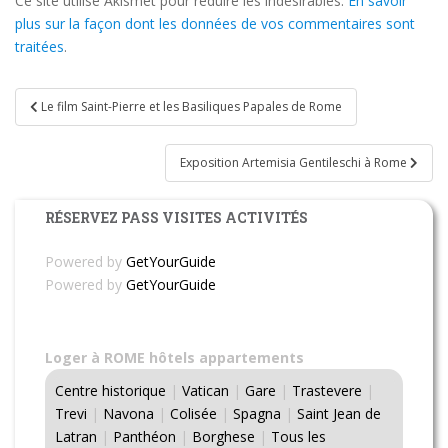
Ce site utilise Akismet pour réduire les indésirables.
En savoir
plus sur la façon dont les données de vos commentaires sont
traitées
.
Navigation
Le film Saint-Pierre et les Basiliques Papales de Rome
de
l’article
Exposition Artemisia Gentileschi à Rome
RÉSERVEZ PASS VISITES ACTIVITÉS
Powered by
GetYourGuide
Powered by
GetYourGuide
Loger à ROME hôtels appartements
Centre historique
|
Vatican
|
Gare
|
Trastevere
|
Trevi
|
Navona
|
Colisée
|
Spagna
|
Saint Jean de
Latran
|
Panthéon
|
Borghese
|
Tous les