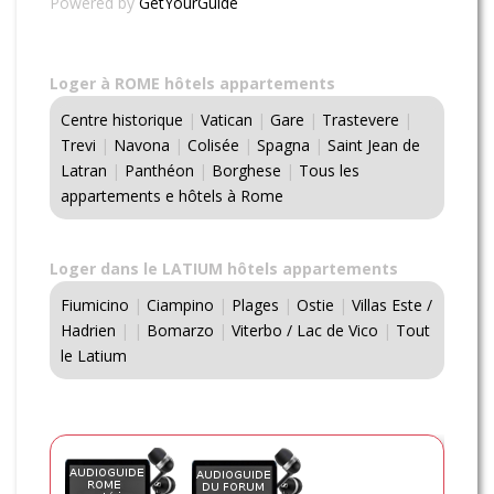
Powered by
GetYourGuide
Loger à ROME hôtels appartements
Centre historique
|
Vatican
|
Gare
|
Trastevere
|
Trevi
|
Navona
|
Colisée
|
Spagna
|
Saint Jean de
Latran
|
Panthéon
|
Borghese
|
Tous les
appartements e hôtels à Rome
Loger dans le LATIUM hôtels appartements
Fiumicino
|
Ciampino
|
Plages
|
Ostie
|
Villas Este /
Hadrien
|
|
Bomarzo
|
Viterbo / Lac de Vico
|
Tout
le Latium