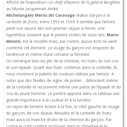
Affiche de l’exposition
Les chefs d’œuvres de la galerie Borghèse
au Musée Jacquemart André
Michelangelo Merisi dit Caravage
réalise
Garçon à la
corbeille de fruits
, entre 1593 et 1594. Il semble que l’artiste
peint son œuvre dès son premier séjour à Rome. Une
hypothèse soutient que le peintre sicilien de seize ans,
Mario
Minniti
, est le modèle mais, par contre, aucun écrit ne vient
confirmé cet élement. Le visage du garçon est empreint de
tendresse et même d’une certaine la féminité.
On remarque bien les plis de la chemise, les traits du son cou
et son épaule. Quant aux fruits contenus dans la corbeille, ils
nous montrent la palette de couleurs utilisée par l’artiste. A
noter que des feuilles de vigne, de poirier… débordent même
de la corbeille et recouvrent même une partie de l’épaule et du
cou du jeune homme. Le peintre apporte dans ce tableau une
grande importance à la couleur et à la lumière.
Un rayon de lumière éclaire à la fois, le côté gauche du visage
du garçon, de son épaule dénudée et la corbeille de fruits
mais aussi la manche droite de la chemise du garçon. Par
contre le coté sombre se trouve dans la chevelure et la