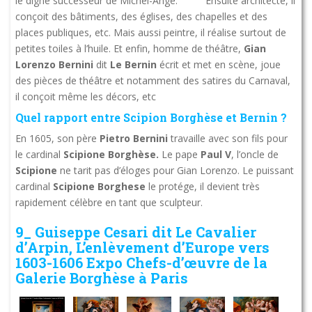
le digne successeur de Michel-Ange. Ensuite architecte, il
conçoit des bâtiments, des églises, des chapelles et des
places publiques, etc. Mais aussi peintre, il réalise surtout de
petites toiles à l’huile. Et enfin, homme de théâtre,
Gian
Lorenzo Bernini
dit
Le Bernin
écrit et met en scène, joue
des pièces de théâtre et notamment des satires du Carnaval,
il conçoit même les décors, etc
Quel rapport entre Scipion Borghèse et Bernin ?
En 1605, son père
Pietro Bernini
travaille avec son fils pour
le cardinal
Scipione Borghèse.
Le pape
Paul V
, l’oncle de
Scipione
ne tarit pas d’éloges pour Gian Lorenzo. Le puissant
cardinal
Scipione Borghese
le protége, il devient très
rapidement célèbre en tant que sculpteur.
9_ Guiseppe Cesari dit Le Cavalier
d’Arpin, L’enlèvement d’Europe vers
1603-1606 Expo Chefs-d’œuvre de la
Galerie Borghèse à Paris