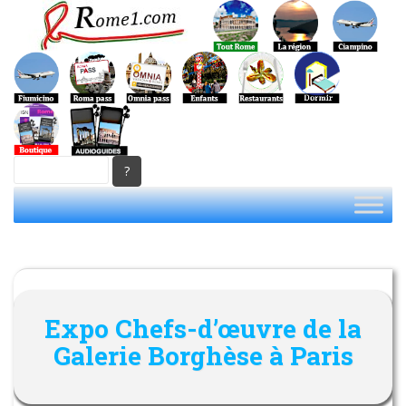
S
k
i
p
t
o
m
a
i
n
c
o
n
t
e
Expo Chefs-d’œuvre de la
n
t
Galerie Borghèse à Paris