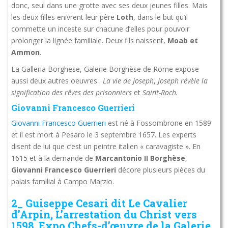
donc, seul dans une grotte avec ses deux jeunes filles. Mais
les deux filles enivrent leur père
Loth
, dans le but qu’il
commette un inceste sur chacune d’elles pour pouvoir
prolonger la lignée familiale. Deux fils naissent,
Moab et
Ammon
.
La Galleria Borghese, Galerie Borghèse de Rome expose
aussi deux autres oeuvres :
La vie de Joseph
,
Joseph révèle la
signification des rêves des prisonniers
et
Saint-Roch.
Giovanni Francesco Guerrieri
Giovanni Francesco Guerrieri
est né à Fossombrone en 1589
et il est mort à Pesaro le 3 septembre 1657. Les experts
disent de lui que c’est un peintre italien « caravagiste ». En
1615 et à la demande de
Marcantonio II Borghèse
,
Giovanni Francesco Guerrieri
décore plusieurs pièces du
palais familial à Campo Marzio.
2_ Guiseppe Cesari dit Le Cavalier
d’Arpin, L’arrestation du Christ vers
1598 Expo Chefs-d’œuvre de la Galerie