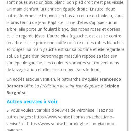
sont noués avec un tissu blanc. Son pied droit n’est pas visible.
Un main d’enfant lui tient son épaule droite. Ensuite, deux
autres femmes se trouvent en bas au centre du tableau, sous
le bras tendu de Jean-Baptiste. L’une d’elles s’appuie sur un
arbre, elle porte un foulard blanc, des robes roses et dorées
et elle regarde Jésus. L’autre plus à gauche, est assise contre
un arbre et elle porte une coiffe rosâtre et des robes blanches
et rouges. Sa main gauche est sur sa poitrine et elle regarde le
sol. La figure d’un personnage masculin repose sa tête sur
son épaule gauche. Les couleurs sombres se trouvent dans
de la végétation et elles s’estompent vers le fond.
Un ecclésiastique vénitien, le patriarche d’Aquilée
Francesco
Barbaro
offre
La Prédiction de saint Jean-Baptiste
à
Scipion
Borghèse
.
Autres oeuvres à voir
Si vous voulez voir plus d’oeuvres de Véronèse, lisez nos
autres pages : https://www.venise1.com/san-sebastiano-
venise/ et https://www.venise1.com/leglise-san-giacomo-
dallorio/