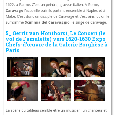
1622, à Parme. C’est un peintre, graveur italien. A Rome,
Caravage
l’accueille puis ils partent ensemble à Naples et à
Malte. C’est donc un disciple de Caravage et c’est ainsi qu’on le
surnomme
Scimmia del Caravaggio
, le singe de Caravage.
5_ Gerrit van Honthorst, Le Concert (le
vol de l’amulette) vers 1620-1630 Expo
Chefs-d’œuvre de la Galerie Borghèse à
Paris
La scène du tableau semble être un musicien, un chanteur et