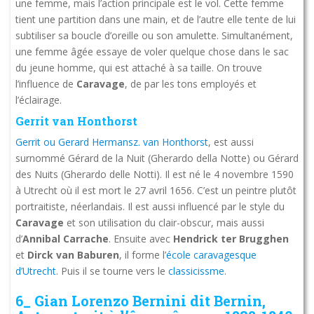
une femme, mais l’action principale est le vol. Cette femme
tient une partition dans une main, et de l’autre elle tente de lui
subtiliser sa boucle d’oreille ou son amulette. Simultanément,
une femme âgée essaye de voler quelque chose dans le sac
du jeune homme, qui est attaché à sa taille. On trouve
l’influence de
Caravage
, de par les tons employés et
l’éclairage.
Gerrit van Honthorst
Gerrit ou Gerard Hermansz. van Honthorst
, est aussi
surnommé Gérard de la Nuit (Gherardo della Notte) ou Gérard
des Nuits (Gherardo delle Notti). Il est né le 4 novembre 1590
à Utrecht où il est mort le 27 avril 1656. C’est un peintre plutôt
portraitiste, néerlandais. Il est aussi influencé par le style du
Caravage
et son utilisation du clair-obscur, mais aussi
d’
Annibal Carrache
. Ensuite avec
Hendrick ter Brugghen
et
Dirck van Baburen
, il forme l’
école caravagesque
d’Utrecht
. Puis il se tourne vers le
classicissme
.
6_ Gian Lorenzo Bernini dit Bernin,