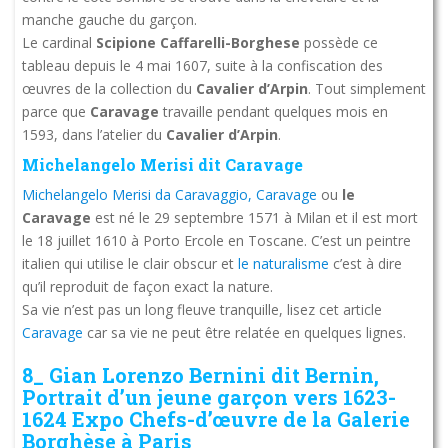
manche gauche du garçon.
Le cardinal
Scipione Caffarelli-Borghese
possède ce
tableau depuis le 4 mai 1607, suite à la confiscation des
œuvres de la collection du
Cavalier d’Arpin
. Tout simplement
parce que
Caravage
travaille pendant quelques mois en
1593, dans l’atelier du
Cavalier d’Arpin
.
Michelangelo Merisi dit Caravage
Michelangelo Merisi da Caravaggio, Caravage
ou
le
Caravage
est né le 29 septembre 1571 à Milan et il est mort
le 18 juillet 1610 à Porto Ercole en Toscane. C’est un peintre
italien qui utilise le clair obscur et
le naturalisme
c’est à dire
qu’il reproduit de façon exact la nature.
Sa vie n’est pas un long fleuve tranquille, lisez cet article
Caravage
car sa vie ne peut être relatée en quelques lignes.
8_ Gian Lorenzo Bernini dit Bernin,
Portrait d’un jeune garçon vers 1623-
1624 Expo Chefs-d’œuvre de la Galerie
Borghèse à Paris