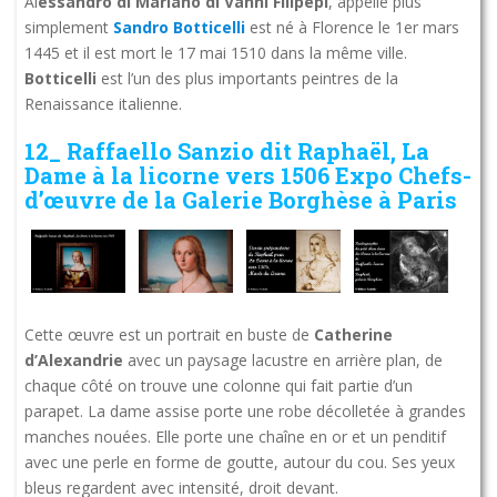
Al
essandro di Mariano di Vanni Filipepi
, appellé plus
simplement
Sandro Botticelli
est né à Florence le 1er mars
1445 et il est mort le 17 mai 1510 dans la même ville.
Botticelli
est l’un des plus importants peintres de la
Renaissance italienne.
12_ Raffaello Sanzio dit Raphaël, La
Dame à la licorne vers 1506 Expo Chefs-
d’œuvre de la Galerie Borghèse à Paris
Cette œuvre est un portrait en buste de
Catherine
d’Alexandrie
avec un paysage lacustre en arrière plan, de
chaque côté on trouve une colonne qui fait partie d’un
parapet. La dame assise porte une robe décolletée à grandes
manches nouées. Elle porte une chaîne en or et un penditif
avec une perle en forme de goutte, autour du cou. Ses yeux
bleus regardent avec intensité, droit devant.