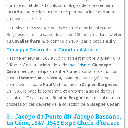
homme nu, et de ce fait, ils sont obligés de le laisser partir.
Cesari
incorpore la lumière d’une part par la lune et d’autre
part avec la torche.
Le tableau
L’arrestation du Christ
entre dans la collection
Borghèse suite à la saisie de plus de 100 oeuvres dans l’atelier
du
Cavalier d’Arpin
, ordonnée en 1607 par le pape
Paul V
.
Giuseppe Cesari dit le Cavalier d’Arpin
Il est né en février 1568 à Arpino et il est mort le 3 juillet 1640
à Rome. C’est un peintre de la fin
maniérisme
.
Giuseppe
Cesari
oeuvre principalement à Rome sous la protection du
pape
Clément VIII
et
Sixte V
, avant que sa disgrâce ne
sonne avec le pape
Paul V
et son neveu
Scipion Borghèse
.
En 1607, le pape le condamne et ordonne la saisie de tous
ses biens. C’est ainsi que
Scipion Borghèse
, cardinal entre en
possession des oeuvres de la collection de
Giuseppe Cesari
.
3_ Jacopo da Ponte dit Jacopo Bassano,
La Céne, 1547-1548 Expo Chefs-d’œuvre