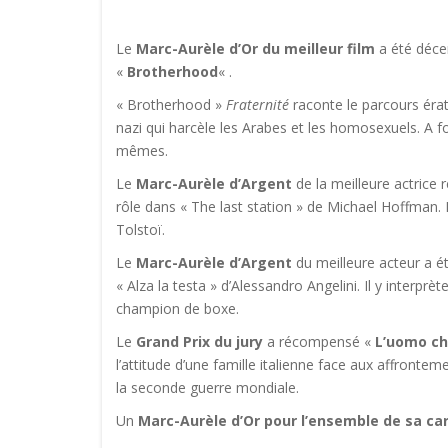
Le
Marc-Aurèle d’Or du meilleur film
a été déce
«
Brotherhood
« .
« Brotherhood »
Fraternité
raconte le parcours érat
nazi qui harcèle les Arabes et les homosexuels. A 
mêmes.
Le
Marc-Aurèle d’Argent
de la meilleure actrice
rôle dans « The last station » de Michael Hoffman. 
Tolstoï.
Le
Marc-Aurèle d’Argent
du meilleure acteur a été
« Alza la testa » d’Alessandro Angelini. Il y interprè
champion de boxe.
Le
Grand Prix du jury
a récompensé «
L’uomo ch
l’attitude d’une famille italienne face aux affrontem
la seconde guerre mondiale.
Un
Marc-Aurèle d’Or pour l’ensemble de sa car