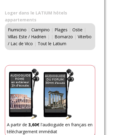
Loger dans le LATIUM hôtels
appartements
Fiumicino
|
Ciampino
|
Plages
|
Ostie
|
Villas Este / Hadrien
|
|
Bomarzo
|
Viterbo
/ Lac de Vico
|
Tout le Latium
A partir de
3,60€
l'audioguide en français en
téléchargement immédiat