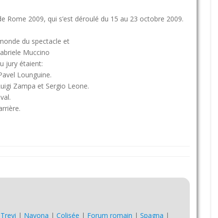
 de Rome 2009, qui s’est déroulé du 15 au 23 octobre 2009.
 monde du spectacle et
 Gabriele Muccino
u jury étaient:
Pavel Lounguine.
Luigi Zampa et Sergio Leone.
val.
rrière.
|
Trevi
|
Navona
|
Colisée
|
Forum romain
|
Spagna
|