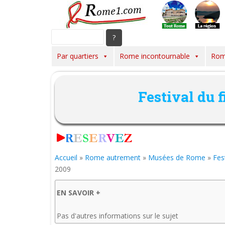
S
k
i
p
t
Par quartiers
Rome incontournable
Rom
o
m
a
Festival du 
i
n
c
o
n
t
Accueil
»
Rome autrement
»
Musées de Rome
»
Fes
e
2009
n
t
EN SAVOIR +
Pas d'autres informations sur le sujet