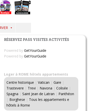
RVER
RÉSERVEZ PASS VISITES ACTIVITÉS
Powered by
GetYourGuide
Powered by
GetYourGuide
Loger à ROME hôtels appartements
Centre historique
|
Vatican
|
Gare
|
Trastevere
|
Trevi
|
Navona
|
Colisée
|
Spagna
|
Saint Jean de Latran
|
Panthéon
|
Borghese
|
Tous les appartements e
hôtels à Rome