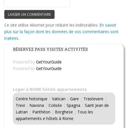
Ce site utilise Akismet pour réduire les indésirables.
En savoir
plus sur la façon dont les données de vos commentaires sont
traitées
.
RÉSERVEZ PASS VISITES ACTIVITÉS
Powered by
GetYourGuide
Powered by
GetYourGuide
Loger à ROME hôtels appartements
Centre historique
|
Vatican
|
Gare
|
Trastevere
|
Trevi
|
Navona
|
Colisée
|
Spagna
|
Saint Jean de
Latran
|
Panthéon
|
Borghese
|
Tous les
appartements e hôtels à Rome