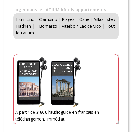
Loger dans le LATIUM hôtels appartements
Fiumicino
|
Ciampino
|
Plages
|
Ostie
|
Villas Este /
Hadrien
|
|
Bomarzo
|
Viterbo / Lac de Vico
|
Tout
le Latium
A partir de
3,60€
l'audioguide en français en
téléchargement immédiat