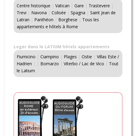
Centre historique
|
Vatican
|
Gare
|
Trastevere
|
Trevi
|
Navona
|
Colisée
|
Spagna
|
Saint Jean de
Latran
|
Panthéon
|
Borghese
|
Tous les
appartements e hôtels à Rome
Loger dans le LATIUM hôtels appartements
Fiumicino
|
Ciampino
|
Plages
|
Ostie
|
Villas Este /
Hadrien
|
|
Bomarzo
|
Viterbo / Lac de Vico
|
Tout
le Latium