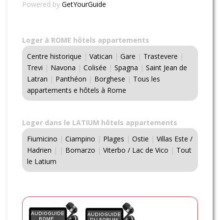
Powered by
GetYourGuide
Loger à ROME hôtels appartements
Centre historique
|
Vatican
|
Gare
|
Trastevere
|
Trevi
|
Navona
|
Colisée
|
Spagna
|
Saint Jean de
Latran
|
Panthéon
|
Borghese
|
Tous les
appartements e hôtels à Rome
Loger dans le LATIUM hôtels appartements
Fiumicino
|
Ciampino
|
Plages
|
Ostie
|
Villas Este /
Hadrien
|
|
Bomarzo
|
Viterbo / Lac de Vico
|
Tout
le Latium