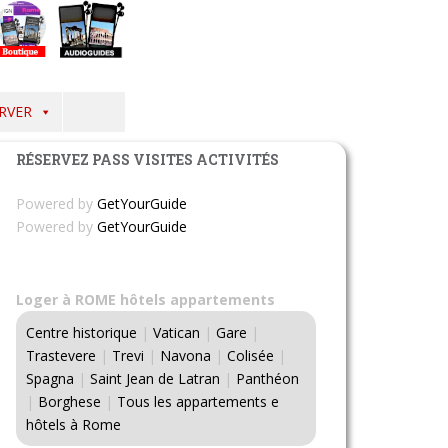
RVER
RÉSERVEZ PASS VISITES ACTIVITÉS
Powered by
GetYourGuide
Powered by
GetYourGuide
Loger à ROME hôtels appartements
Centre historique
|
Vatican
|
Gare
|
Trastevere
|
Trevi
|
Navona
|
Colisée
|
Spagna
|
Saint Jean de Latran
|
Panthéon
|
Borghese
|
Tous les appartements e
hôtels à Rome