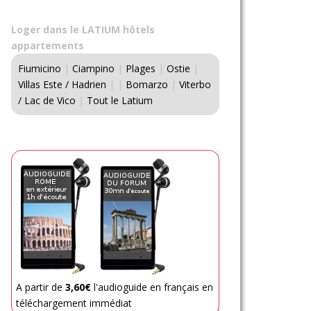
Loger dans le LATIUM hôtels
appartements
Fiumicino
|
Ciampino
|
Plages
|
Ostie
|
Villas Este / Hadrien
|
|
Bomarzo
|
Viterbo
/ Lac de Vico
|
Tout le Latium
A partir de
3,60€
l'audioguide en français en
téléchargement immédiat