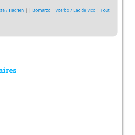
Este / Hadrien
|
|
Bomarzo
|
Viterbo / Lac de Vico
|
Tout
aires