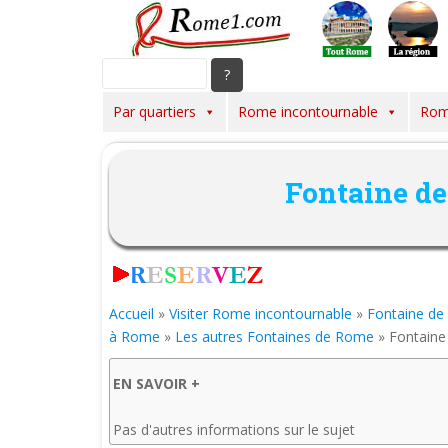
S
k
i
p
t
Par quartiers
Rome incontournable
Rom
o
m
a
Fontaine de
i
n
c
o
n
t
Accueil
»
Visiter Rome incontournable
»
Fontaine de 
e
à Rome
»
Les autres Fontaines de Rome
»
Fontaine
n
t
EN SAVOIR +
Pas d'autres informations sur le sujet