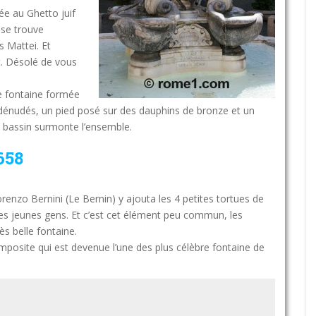
ée au Ghetto juif
 se trouve
s Mattei. Et
. Désolé de vous
ne fontaine formée
énudés, un pied posé sur des dauphins de bronze et un
t bassin surmonte l’ensemble.
658
orenzo Bernini (Le Bernin) y ajouta les 4 petites tortues de
s jeunes gens. Et c’est cet élément peu commun, les
rès belle fontaine.
posite qui est devenue l’une des plus célèbre fontaine de