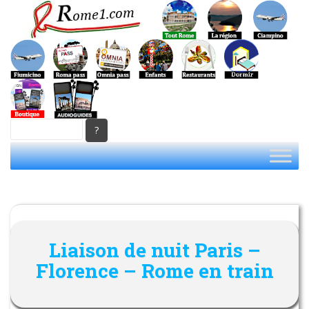
S
k
i
p
t
o
m
a
i
n
c
o
n
t
e
Liaison de nuit Paris –
n
t
Florence – Rome en train