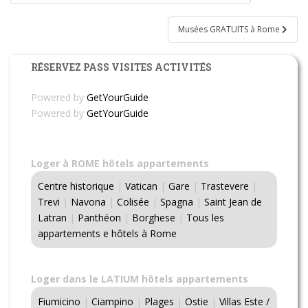
de
l’article
Musées GRATUITS à Rome
RÉSERVEZ PASS VISITES ACTIVITÉS
Powered by
GetYourGuide
Powered by
GetYourGuide
Loger à ROME hôtels appartements
Centre historique
|
Vatican
|
Gare
|
Trastevere
|
Trevi
|
Navona
|
Colisée
|
Spagna
|
Saint Jean de
Latran
|
Panthéon
|
Borghese
|
Tous les
appartements e hôtels à Rome
Loger dans le LATIUM hôtels appartements
Fiumicino
|
Ciampino
|
Plages
|
Ostie
|
Villas Este /