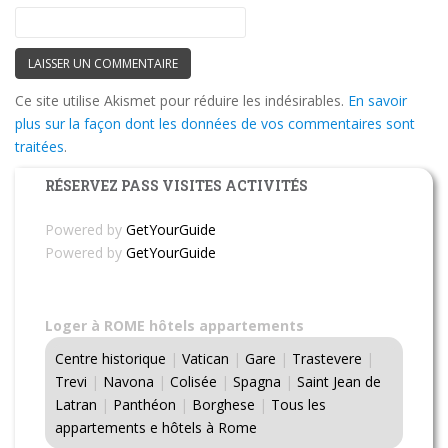
Ce site utilise Akismet pour réduire les indésirables.
En savoir
plus sur la façon dont les données de vos commentaires sont
traitées
.
RÉSERVEZ PASS VISITES ACTIVITÉS
Powered by
GetYourGuide
Powered by
GetYourGuide
Loger à ROME hôtels appartements
Centre historique
|
Vatican
|
Gare
|
Trastevere
|
Trevi
|
Navona
|
Colisée
|
Spagna
|
Saint Jean de
Latran
|
Panthéon
|
Borghese
|
Tous les
appartements e hôtels à Rome