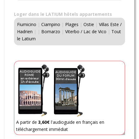
Loger dans le LATIUM hôtels appartements
Fiumicino
|
Ciampino
|
Plages
|
Ostie
|
Villas Este /
Hadrien
|
|
Bomarzo
|
Viterbo / Lac de Vico
|
Tout
le Latium
A partir de
3,60€
l'audioguide en français en
téléchargement immédiat