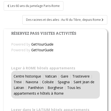
Navigation
Les 60 ans du jumelage Paris-Rome
de
l’article
Des racines et des ailes : Au fil du Tibre, depuis Rome
RÉSERVEZ PASS VISITES ACTIVITÉS
Powered by
GetYourGuide
Powered by
GetYourGuide
Loger à ROME hôtels appartements
Centre historique
|
Vatican
|
Gare
|
Trastevere
|
Trevi
|
Navona
|
Colisée
|
Spagna
|
Saint Jean de
Latran
|
Panthéon
|
Borghese
|
Tous les
appartements e hôtels à Rome
Loger dans le LATIUM hôtels appartements