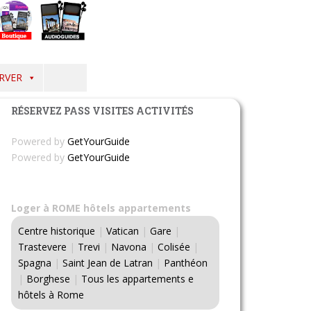
RVER
RÉSERVEZ PASS VISITES ACTIVITÉS
Powered by
GetYourGuide
Powered by
GetYourGuide
Loger à ROME hôtels appartements
Centre historique
|
Vatican
|
Gare
|
Trastevere
|
Trevi
|
Navona
|
Colisée
|
Spagna
|
Saint Jean de Latran
|
Panthéon
|
Borghese
|
Tous les appartements e
hôtels à Rome