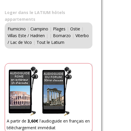
Loger dans le LATIUM hôtels
appartements
Fiumicino
|
Ciampino
|
Plages
|
Ostie
|
Villas Este / Hadrien
|
|
Bomarzo
|
Viterbo
/ Lac de Vico
|
Tout le Latium
A partir de
3,60€
l'audioguide en français en
téléchargement immédiat