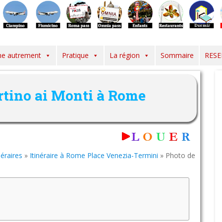
e autrement
Pratique
La région
Sommaire
RESE
tino ai Monti à Rome
néraires
»
Itinéraire à Rome Place Venezia-Termini
»
Photo de