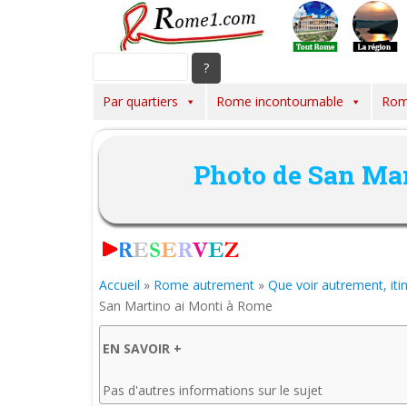
S
k
i
p
t
Par quartiers
Rome incontournable
Rom
o
m
a
Photo de San Mar
i
n
c
o
n
t
Accueil
»
Rome autrement
»
Que voir autrement, iti
e
San Martino ai Monti à Rome
n
t
EN SAVOIR +
Pas d'autres informations sur le sujet