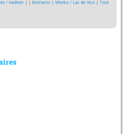
Este / Hadrien
|
|
Bomarzo
|
Viterbo / Lac de Vico
|
Tout
aires