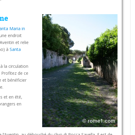
ome
anta Maria in
 une endroit
Aventin et relie
mo) à
Santa
 à la circulation
. Profitez de ce
e et bénéficier
e.
s et en été,
orangers en
 l’Aventin, au débouché du clivo di Rocca Savella. Il est de