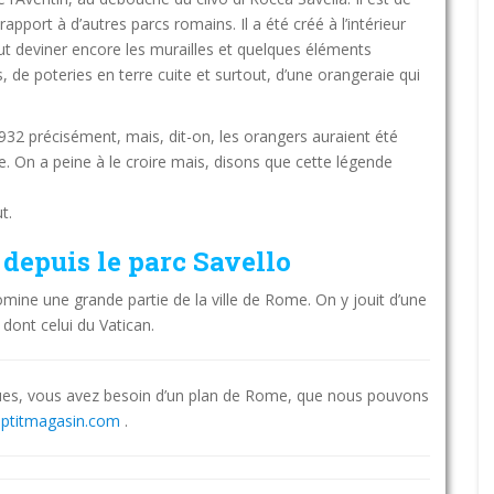
ort à d’autres parcs romains. Il a été créé à l’intérieur
eut deviner encore les murailles et quelques éléments
s, de poteries en terre cuite et surtout, d’une orangeraie qui
1932 précisément, mais, dit-on, les orangers auraient été
le. On a peine à le croire mais, disons que cette légende
t.
epuis le parc Savello
 domine une grande partie de la ville de Rome. On y jouit d’une
s dont celui du Vatican.
iques, vous avez besoin d’un plan de Rome, que nous pouvons
eptitmagasin.com
.