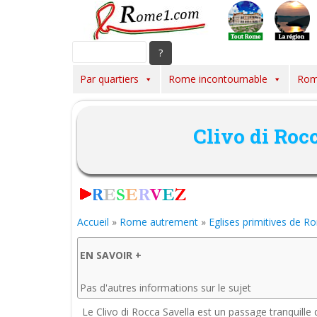
S
k
i
p
t
Par quartiers
Rome incontournable
Rom
o
m
a
Clivo di Roc
i
n
c
o
n
t
Accueil
»
Rome autrement
»
Eglises primitives de 
e
n
EN SAVOIR +
t
Pas d'autres informations sur le sujet
Le Clivo di Rocca Savella est un passage tranquille 