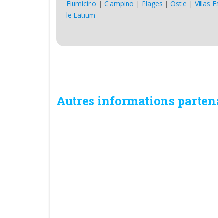
Fiumicino
|
Ciampino
|
Plages
|
Ostie
|
Villas 
le Latium
Autres informations parten