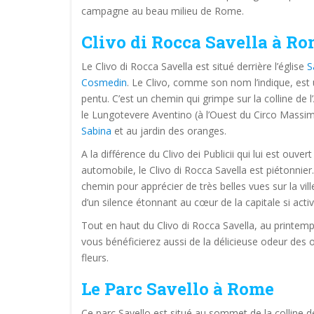
campagne au beau milieu de Rome.
Clivo di Rocca Savella à R
Le Clivo di Rocca Savella est situé derrière l’église
S
Cosmedin
. Le Clivo, comme son nom l’indique, est
pentu. C’est un chemin qui grimpe sur la colline de l’
le Lungotevere Aventino (à l’Ouest du Circo Massi
Sabina
et au jardin des oranges.
A la différence du Clivo dei Publicii qui lui est ouvert
automobile, le Clivo di Rocca Savella est piétonnier
chemin pour apprécier de très belles vues sur la vill
d’un silence étonnant au cœur de la capitale si activ
Tout en haut du Clivo di Rocca Savella, au printemp
vous bénéficierez aussi de la délicieuse odeur des 
fleurs.
Le Parc Savello à Rome
Ce parc Savello est situé au sommet de la colline de