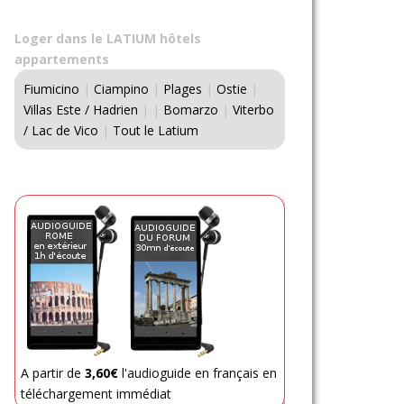
Loger dans le LATIUM hôtels
appartements
Fiumicino
|
Ciampino
|
Plages
|
Ostie
|
Villas Este / Hadrien
|
|
Bomarzo
|
Viterbo
/ Lac de Vico
|
Tout le Latium
A partir de
3,60€
l'audioguide en français en
téléchargement immédiat