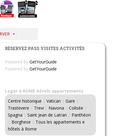
RVER
RÉSERVEZ PASS VISITES ACTIVITÉS
Powered by
GetYourGuide
Powered by
GetYourGuide
Loger à ROME hôtels appartements
Centre historique
|
Vatican
|
Gare
|
Trastevere
|
Trevi
|
Navona
|
Colisée
|
Spagna
|
Saint Jean de Latran
|
Panthéon
|
Borghese
|
Tous les appartements e
hôtels à Rome