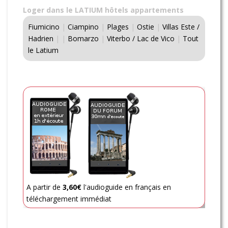
Loger dans le LATIUM hôtels appartements
Fiumicino
|
Ciampino
|
Plages
|
Ostie
|
Villas Este /
Hadrien
|
|
Bomarzo
|
Viterbo / Lac de Vico
|
Tout
le Latium
A partir de
3,60€
l'audioguide en français en
téléchargement immédiat