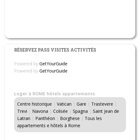
RÉSERVEZ PASS VISITES ACTIVITÉS
Powered by
GetYourGuide
Powered by
GetYourGuide
Loger à ROME hôtels appartements
Centre historique
|
Vatican
|
Gare
|
Trastevere
|
Trevi
|
Navona
|
Colisée
|
Spagna
|
Saint Jean de
Latran
|
Panthéon
|
Borghese
|
Tous les
appartements e hôtels à Rome