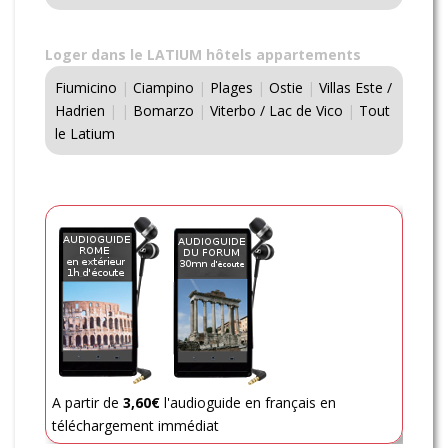
Loger dans le LATIUM hôtels appartements
Fiumicino
|
Ciampino
|
Plages
|
Ostie
|
Villas Este /
Hadrien
|
|
Bomarzo
|
Viterbo / Lac de Vico
|
Tout
le Latium
A partir de
3,60€
l'audioguide en français en
téléchargement immédiat