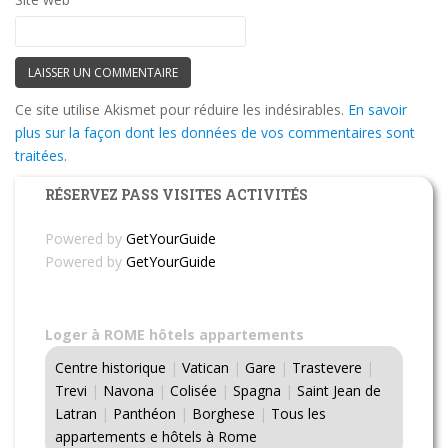
Ce site utilise Akismet pour réduire les indésirables.
En savoir
plus sur la façon dont les données de vos commentaires sont
traitées
.
RÉSERVEZ PASS VISITES ACTIVITÉS
Powered by
GetYourGuide
Powered by
GetYourGuide
Loger à ROME hôtels appartements
Centre historique
|
Vatican
|
Gare
|
Trastevere
|
Trevi
|
Navona
|
Colisée
|
Spagna
|
Saint Jean de
Latran
|
Panthéon
|
Borghese
|
Tous les
appartements e hôtels à Rome