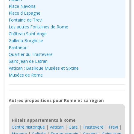
Place Navona
Place d Espagne
Fontaine de Trevi
Les autres Fontaines de Rome
Château Saint Ange
Galleria Borghese
Panthéon
Quartier du Trastevere
Saint Jean de Latran
Vatican : Basilique Musées et Sixtine
Musées de Rome
Autres propositions pour Rome et sa région
Hôtels appartements à Rome
Centre historique
|
Vatican
|
Gare
|
Trastevere
|
Trevi
|
Navona
|
Colisée
|
Forum romain
|
Spagna
|
Saint Jean