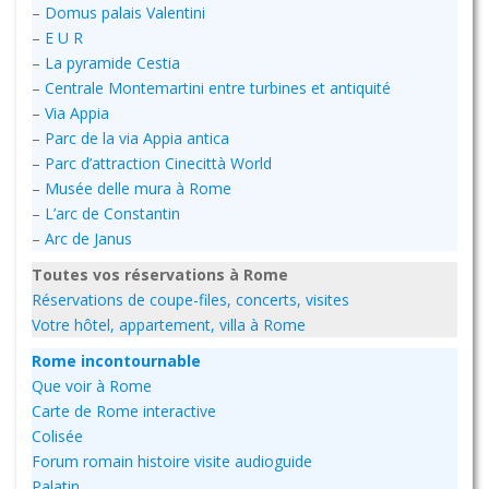
–
Domus palais Valentini
–
E U R
–
La pyramide Cestia
–
Centrale Montemartini entre turbines et antiquité
–
Via Appia
–
Parc de la via Appia antica
–
Parc d’attraction Cinecittà World
–
Musée delle mura à Rome
–
L’arc de Constantin
–
Arc de Janus
Toutes vos réservations à Rome
Réservations de coupe-files, concerts, visites
Votre hôtel, appartement, villa à Rome
Rome incontournable
Que voir à Rome
Carte de Rome interactive
Colisée
Forum romain histoire visite audioguide
Palatin