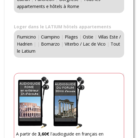
appartements e hôtels à Rome
Loger dans le LATIUM hôtels appartements
Fiumicino
|
Ciampino
|
Plages
|
Ostie
|
Villas Este /
Hadrien
|
|
Bomarzo
|
Viterbo / Lac de Vico
|
Tout
le Latium
A partir de
3,60€
l'audioguide en français en