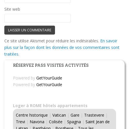
Site web
Ce site utilise Akismet pour réduire les indésirables.
En savoir
plus sur la façon dont les données de vos commentaires sont
traitées
.
RÉSERVEZ PASS VISITES ACTIVITÉS
Powered by
GetYourGuide
Powered by
GetYourGuide
Loger à ROME hôtels appartements
Centre historique
|
Vatican
|
Gare
|
Trastevere
|
Trevi
|
Navona
|
Colisée
|
Spagna
|
Saint Jean de
Latran
|
Panthéon
|
Borghese
|
Tous les