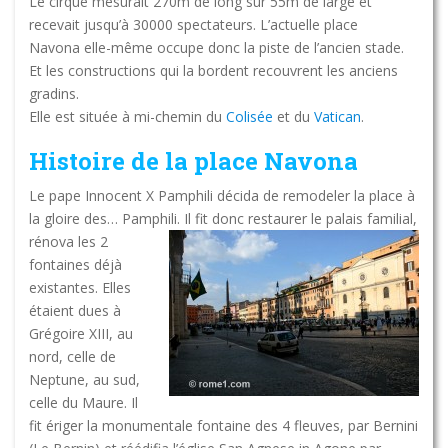
Le cirque mesurait 270m de long sur 55m de large et
recevait jusqu’à 30000 spectateurs. L’actuelle place
Navona elle-même occupe donc la piste de l’ancien stade.
Et les constructions qui la bordent recouvrent les anciens
gradins.
Elle est située à mi-chemin du
Colisée
et du
Vatican
.
Histoire de la place Navona
Le pape Innocent X Pamphili décida de remodeler la place à
la gloire des… Pamphili.
Il fit donc restaurer le palais familial,
rénova les 2
fontaines déjà
existantes. Elles
étaient dues à
Grégoire XIII, au
nord, celle de
Neptune, au sud,
celle du Maure. Il
fit ériger la monumentale fontaine des 4 fleuves, par Bernini