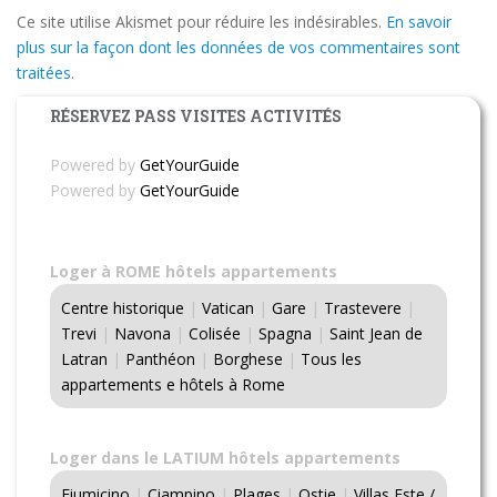
Ce site utilise Akismet pour réduire les indésirables.
En savoir
plus sur la façon dont les données de vos commentaires sont
traitées
.
RÉSERVEZ PASS VISITES ACTIVITÉS
Powered by
GetYourGuide
Powered by
GetYourGuide
Loger à ROME hôtels appartements
Centre historique
|
Vatican
|
Gare
|
Trastevere
|
Trevi
|
Navona
|
Colisée
|
Spagna
|
Saint Jean de
Latran
|
Panthéon
|
Borghese
|
Tous les
appartements e hôtels à Rome
Loger dans le LATIUM hôtels appartements
Fiumicino
|
Ciampino
|
Plages
|
Ostie
|
Villas Este /